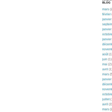
BLOG
mars
(2
février
janvier
septem
janvier
octobr
janvier
décem
novem
août
(1
juin
(1)
mai
(2)
avril
(1
mars
(5
janvier
décem
novem
octobr
juillet
(
avril
(3
mars
(2