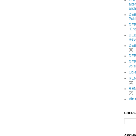
CAF
alte
arch
DEBA
Publi
DEB
l'E
DEBA
Reve
DEBA
(6)
DEBA
DEB
voisi
Obje
RENC
(2)
REN
(2)
Vie 
CHERC
ARCHI