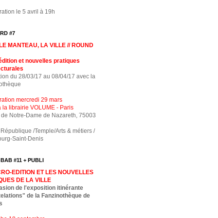
ation le 5 avril à 19h
RD #7
LE MANTEAU, LA VILLE // ROUND
édition et nouvelles pratiques
ecturales
tion du 28/03/17 au 08/04/17 avec la
othèque
ration mercredi 29 mars
 la librairie VOLUME - Paris
e de Notre-Dame de Nazareth, 75003
 République /Temple/Arts & métiers /
ourg-Saint-Denis
AB #11 + PUBLI
CRO-EDITION ET LES NOUVELLES
QUES DE LA VILLE
asion de l'exposition itinérante
elations" de la Fanzinothèque de
s