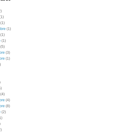
)
(1)
(1)
bre
(1)
(1)
e
(1)
(5)
bre
(3)
bre
(1)
)
)
)
(4)
bre
(4)
bre
(8)
e
(2)
1)
)
)