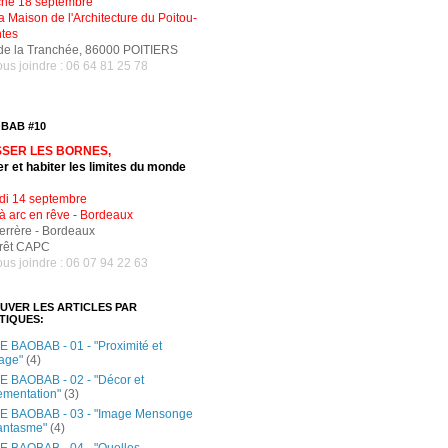
he 18 septembre
a Maison de l'Architecture du Poitou-
tes
de la Tranchée, 86000 POITIERS
us joindre : 06 64 81 25 78
BAB #10
SER LES BORNES,
er et habiter les limites du monde
di 14 septembre
à arc en rêve - Bordeaux
Ferrère - Bordeaux
rrêt CAPC
us joindre : 06 07 94 22 63
UVER LES ARTICLES PAR
TIQUES:
 BAOBAB - 01 - "Proximité et
age"
(4)
 BAOBAB - 02 - "Décor et
ementation"
(3)
E BAOBAB - 03 - "Image Mensonge
antasme"
(4)