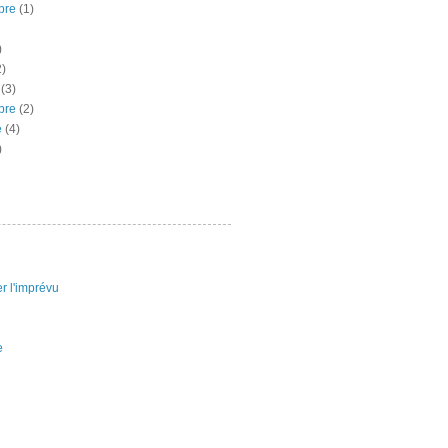
bre
(1)
)
)
(3)
bre
(2)
e
(4)
)
r l'imprévu
e