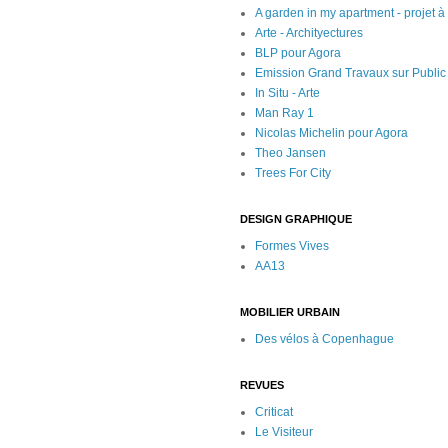
A garden in my apartment - projet 
Arte - Archityectures
BLP pour Agora
Emission Grand Travaux sur Public
In Situ - Arte
Man Ray 1
Nicolas Michelin pour Agora
Theo Jansen
Trees For City
DESIGN GRAPHIQUE
Formes Vives
AA13
MOBILIER URBAIN
Des vélos à Copenhague
REVUES
Criticat
Le Visiteur