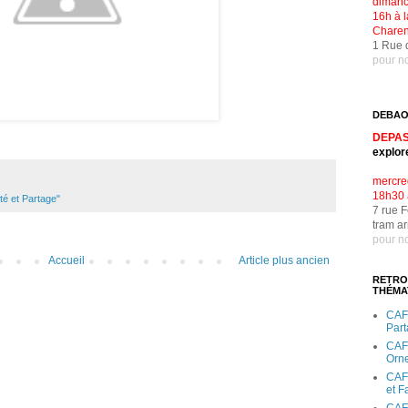
dimanc
16h à l
Charen
1 Rue 
pour no
DEBAO
DEPAS
explor
mercre
18h30 
é et Partage"
7 rue 
tram a
pour no
Accueil
Article plus ancien
RETRO
THÉMA
CAFE
Part
CAFE
Orn
CAF
et F