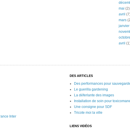
décem
mai
(2)
avril
(7
mars
(2
janvier
novem
octobr
avril
(1
DES ARTICLES
Des performances pour sauvegarde
Le guerilla gardening
La déferlante des images
Installation de soin pour toxicoman
Une consigne pour SDF
Tricote moi la ville
rance Inter
LIENS VIDÉOS