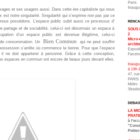
Paris
Inaugur
ages et ses usagers aussi. Dans cette ère capitaliste qui nous
ux est notre singularité. Singularité qui s’exprime non pas par ce
us possédons. L’espace public subit aussi ce processus d’
RENCA
e partage et de sociabilité, celui-ci est désormais un espace à
SOUS 
2
ccupation d’un espace public est devenue illégitime, celui-ci
Micro-
Bien Commun
en de consommation. Un
qui ne peut souffrir
archit
 possession s’arrête où commence la tienne. Pour que l’espace
Exposi
 il ne doit appartenir à personne. Grâce à cette conception,
Fanzin
e nos espaces en commun ont encore de beaux jours devant elles.
Inaugu
à 19h à
47, ru
PARIS
Métro :
Strasb
DEBAOB
LA MI
PRATI
à l'occ
"Const
Poitier