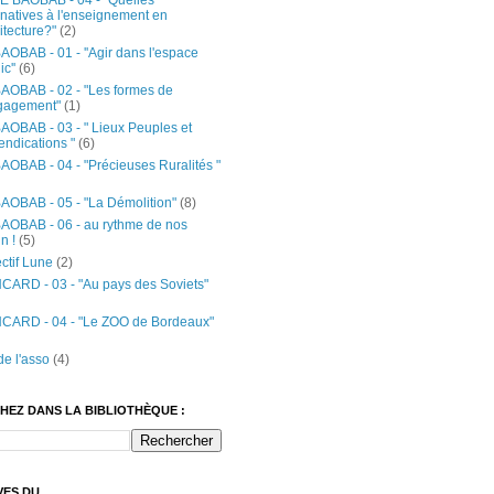
E BAOBAB - 04 - "Quelles
rnatives à l'enseignement en
itecture?"
(2)
OBAB - 01 - ''Agir dans l'espace
c''
(6)
AOBAB - 02 - "Les formes de
ngagement"
(1)
OBAB - 03 - " Lieux Peuples et
ndications "
(6)
OBAB - 04 - "Précieuses Ruralités "
OBAB - 05 - "La Démolition"
(8)
AOBAB - 06 - au rythme de nos
n !
(5)
ctif Lune
(2)
ARD - 03 - "Au pays des Soviets"
CARD - 04 - "Le ZOO de Bordeaux"
de l'asso
(4)
HEZ DANS LA BIBLIOTHÈQUE :
VES DU