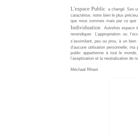
L'espace Public
a changé. Ses us
caractérise, notre bien le plus précie
que nous sommes mais par ce que no
Individuation
. Autrefois espace d
revendiquer. L’appropriation ou l’o
s’assimilant, peu ou prou, à un bi
d’aucune utilisation personnelle; ma
public appartienne à tout le monde,
l’aseptisation et la neutralisation d
Méchaal Rihani