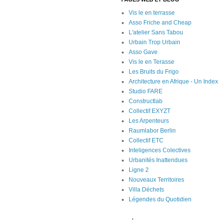
Vis le en terrasse
Asso Friche and Cheap
L'atelier Sans Tabou
Urbain Trop Urbain
Asso Gave
Vis le en Terasse
Les Bruits du Frigo
Architecture en Afrique - Un Index
Studio FARE
Constructlab
Collectif EXYZT
Les Arpenteurs
Raumlabor Berlin
Collectif ETC
Inteligences Colectives
Urbanités Inattendues
Ligne 2
Nouveaux Territoires
Villa Déchets
Légendes du Quotidien